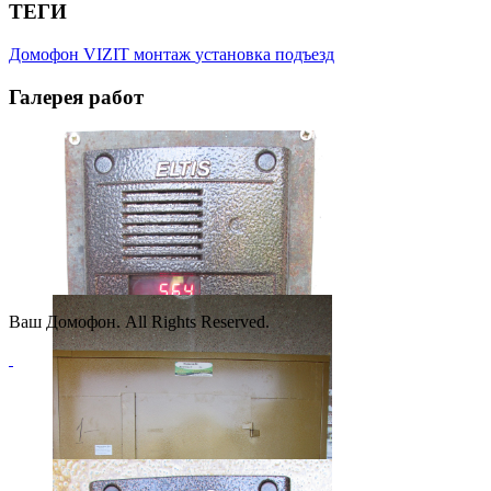
ТЕГИ
Домофон
VIZIT
монтаж
установка
подъезд
Галерея
работ
Ваш Домофон. All Rights Reserved.