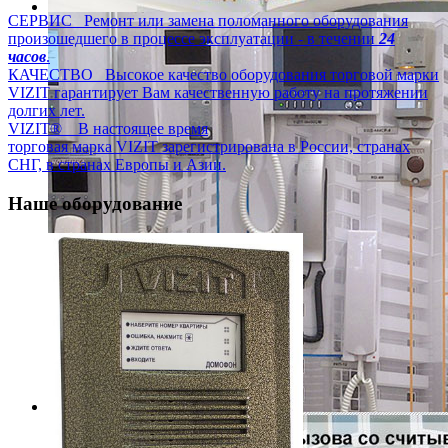
СЕРВИС
Ремонт или замена поломанного оборудования
Начните с безопасности
произошедшего в процессе эксплуатации - в течении
24
При решении вопросов защиты дома, перед жильцами
часов
.
каждого подъезда встает целый ряд вопросов, на которые
КАЧЕСТВО
Высокое качество оборудования торговой марки
трудно найти ответы без помощи специалистов.
VIZIT гарантирует Вам качественную работу на протяжении
Подробнее
долгих лет.
VIZIT®
В настоящее время
торговая марка VIZIT зарегистрирована в России, странах
СНГ, в странах Европы и Азии.
Наше
оборудование
Договор на обслуживание
За скромную абонплату Вы получите полный набор