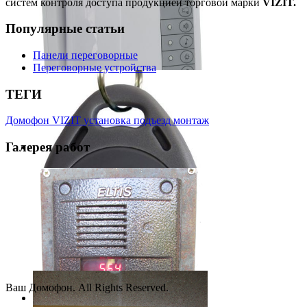
систем контроля доступа продукцией торговой марки
VIZIT.
Популярные
статьи
Панели переговорные
Переговорные устройства
ТЕГИ
Домофон
VIZIT
установка
подъезд
монтаж
Галерея
работ
VIZIT-M440C
Монитор для 2-х блоков вызова и
телекамеры.
Ваш Домофон. All Rights Reserved.