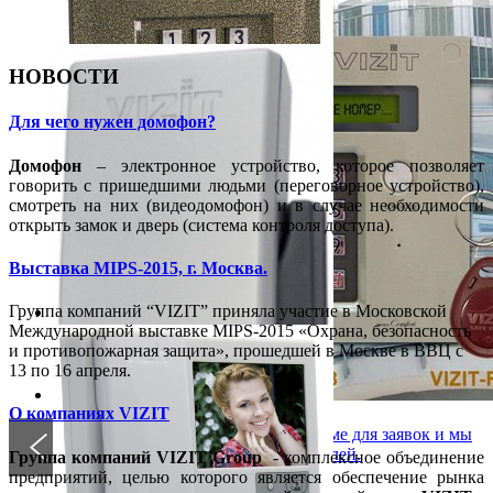
качественных услуг по установке, настройке и
сервисному обслуживанию.
Подробнее
НОВОСТИ
Для чего нужен домофон?
Домофон
– электронное устройство, которое позволяет
говорить с пришедшими людьми (переговорное устройство),
смотреть на них (видеодомофон) и в случае необходимости
открыть замок и дверь (система контроля доступа).
Выставка MIPS-2015, г. Москва.
Группа компаний “VIZIT” приняла участие в Московской
Международной выставке MIPS-2015 «Охрана, безопасность
Панель БВД-N100R
и противопожарная защита», прошедшей в Москве в ВВЦ с
Блок вызова домофона БВД-N100R.
13 по 16 апреля.
О компаниях VIZIT
Заказать домофон
Оставьте Ваш адрес и телефон в форме для заявок и мы
свяжемся с Вами для уточнения деталей.
Группа
компаний
VIZIT Group
- комплексное объединение
Подробнее
предприятий, целью которого является обеспечение рынка