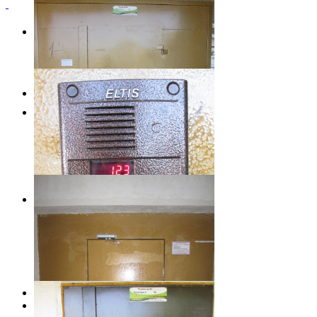
VIZIT-RF2.1
Радиочастотный ключ домофона
VIZIT-RF2.1
УКП 12М
Переговорное устройство - трубка
УКП 12М.
Project5
Lorem ipsum dolor sit amet, consectetur
adipiscing elit.
Project6